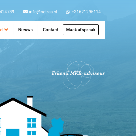
 424789
info@octras.nl
+31621295114
ad
Nieuws
Contact
Maak afspraak