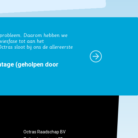
 transparante werkwijze en het
 de Haas)
Octras Raadschap BV