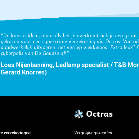
“Onze zakelijke verzekeringen lopen al jaren via Octras. De
werken in abonnementsvorm schept vertrouwen.”
Rudmer Bosma, Medidis (geholpen door Wilhelm
Octras
ke verzekeringen
Vergelijkingskaarten