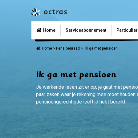
Home
Serviceabonnement
Particulie
Home
>
Pensioenraad
>
Ik ga met pensioen
Ik ga met pensioen
Je werkende leven zit er op, je gaat met pensio
paar zaken waar je rekening mee moet houden a
pensioengerechtigde leeftijd hebt bereikt.