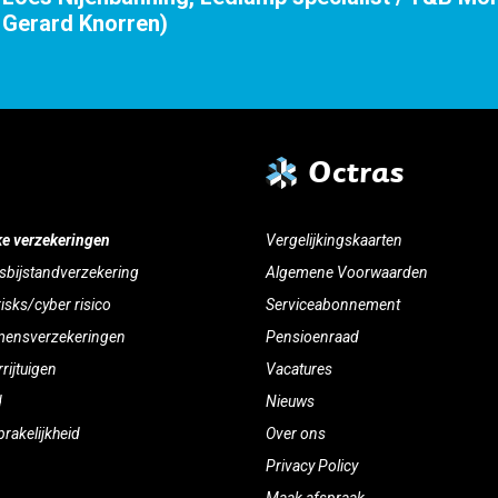
Octras
ke verzekeringen
Vergelijkingskaarten
sbijstandverzekering
Algemene Voorwaarden
risks/cyber risico
Serviceabonnement
mensverzekeringen
Pensioenraad
rijtuigen
Vacatures
d
Nieuws
rakelijkheid
Over ons
Privacy Policy