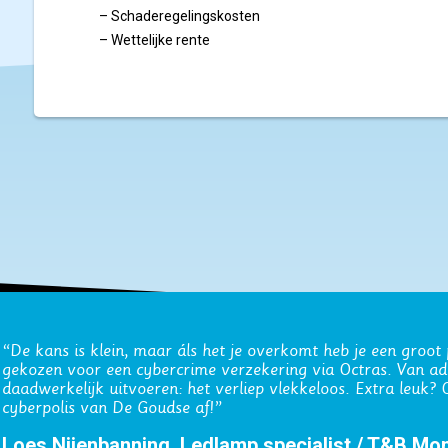
– Schaderegelingskosten
– Wettelijke rente
“Onze zakelijke verzekeringen lopen al jaren via Octras. De
werken in abonnementsvorm schept vertrouwen.”
Rudmer Bosma, Medidis (geholpen door Wilhelm