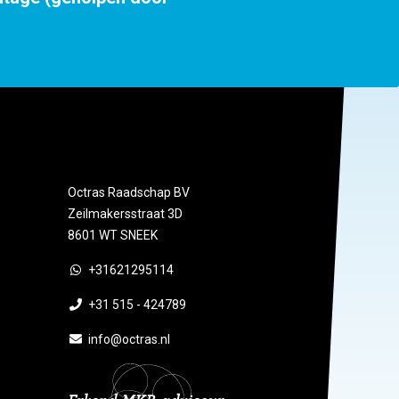
Octras Raadschap BV
Zeilmakersstraat 3D
8601 WT SNEEK
+31621295114
+31 515 - 424789
info@octras.nl