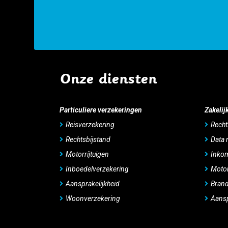
Onze diensten
Particuliere verzekeringen
Zakelij
Reisverzekering
Recht
Rechtsbijstand
Data 
Motorrijtuigen
Inko
Inboedelverzekering
Motor
Aansprakelijkheid
Bran
Woonverzekering
Aansp