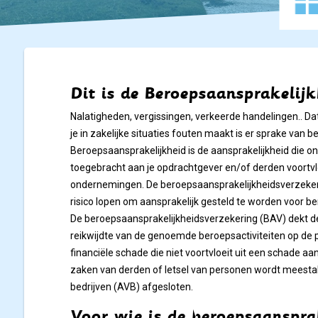
Dit is de Beroepsaansprakelij
Nalatigheden, vergissingen, verkeerde handelingen.. Da
je in zakelijke situaties fouten maakt is er sprake van 
Beroepsaansprakelijkheid is de aansprakelijkheid die on
toegebracht aan je opdrachtgever en/of derden voortvl
ondernemingen. De beroepsaansprakelijkheidsverzekering
risico lopen om aansprakelijk gesteld te worden voor b
De beroepsaansprakelijkheidsverzekering (BAV) dekt 
reikwijdte van de genoemde beroepsactiviteiten op de 
financiële schade die niet voortvloeit uit een schade a
zaken van derden of letsel van personen wordt meestal
bedrijven (AVB) afgesloten.
Voor wie is de beroepsaanspra