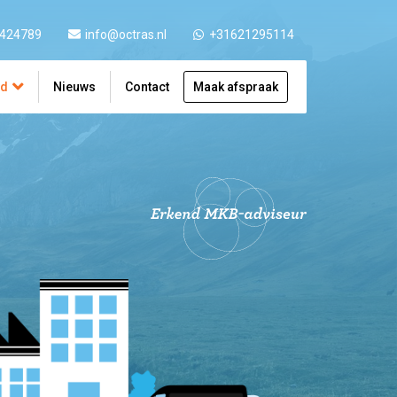
 424789
info@octras.nl
+31621295114
ad
Nieuws
Contact
Maak afspraak