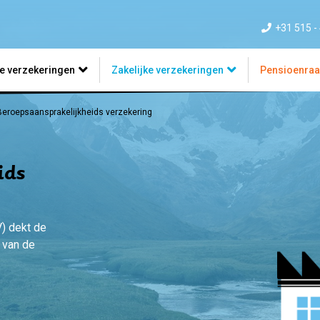
+31 515 -
re verzekeringen
Zakelijke verzekeringen
Pensioenra
Beroepsaansprakelijkheids verzekering
ids
) dekt de
 van de