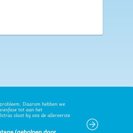
 transparante werkwijze en het
 de Haas)