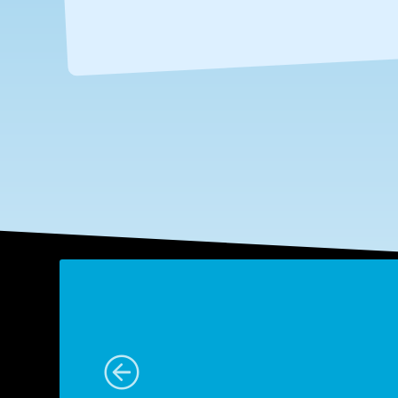
e
rste