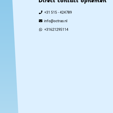
Direct contact opnemen
+31 515 - 424789
info@octras.nl
+31621295114