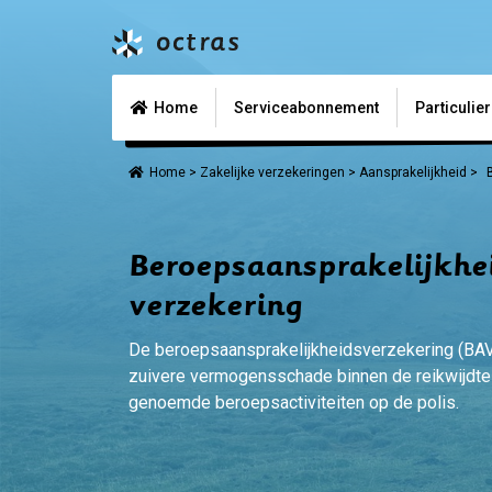
Home
Serviceabonnement
Particulie
Home
>
Zakelijke verzekeringen
>
Aansprakelijkheid
>
Beroepsaansprakelijkhe
verzekering
De beroepsaansprakelijkheidsverzekering (BAV
zuivere vermogensschade binnen de reikwijdte
genoemde beroepsactiviteiten op de polis.