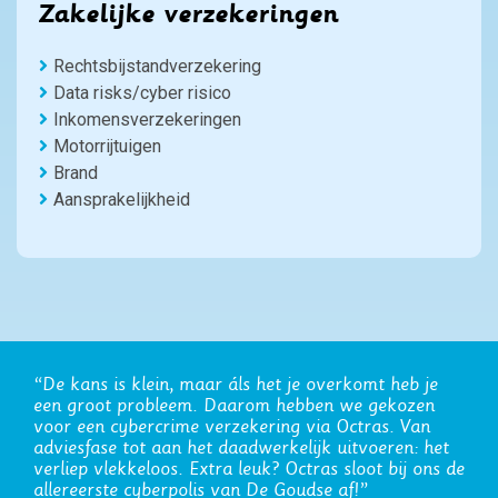
Zakelijke verzekeringen
Rechtsbijstandverzekering
Data risks/cyber risico
Inkomensverzekeringen
Motorrijtuigen
Brand
Aansprakelijkheid
“Onze zakelijke verzekeringen lopen al jaren via
Octras. De transparante werkwijze en het werken in
abonnementsvorm schept vertrouwen.”
Rudmer Bosma, Medidis (geholpen door
Wilhelm de Haas)