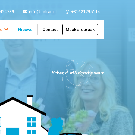
 424789
info@octras.nl
+31621295114
ad
Nieuws
Contact
Maak afspraak