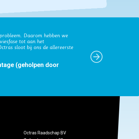
 transparante werkwijze en het
 de Haas)
Octras Raadschap BV