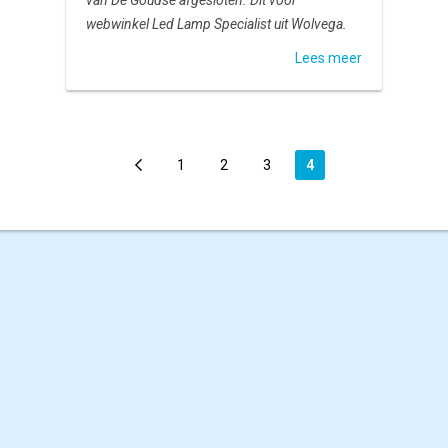
van De Goudse afgesloten. Dit voor
webwinkel Led Lamp Specialist uit Wolvega.
Lees meer
1
2
3
4