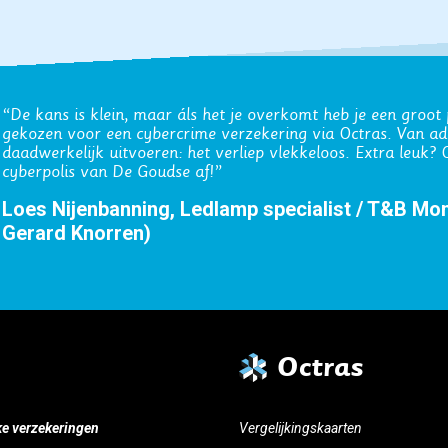
“Onze zakelijke verzekeringen lopen al jaren via Octras. De
werken in abonnementsvorm schept vertrouwen.”
Rudmer Bosma, Medidis (geholpen door Wilhelm
Octras
ke verzekeringen
Vergelijkingskaarten