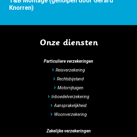
ontage (geholpen door Gerard
en)
Onze diensten
Particuliere verzekeringen
Reisverzekering
Rechtsbijstand
Motorrijtuigen
Inboedelverzekering
Aansprakelijkheid
Woonverzekering
Zakelijke verzekeringen