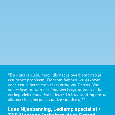
s is klein, maar áls het je overkomt heb je
“Onze zakel
oot probleem. Daarom hebben we gekozen
Octras. De
n cybercrime verzekering via Octras. Van
abonnement
ase tot aan het daadwerkelijk uitvoeren: het
Rudmer B
 vlekkeloos. Extra leuk? Octras sloot bij ons de
rste cyberpolis van De Goudse af!”
Wilhelm 
Nijenbanning, Ledlamp specialist /